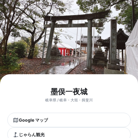
墨俣一夜城
岐阜県 / 岐阜・大垣・揖斐川
Google マップ
じゃらん観光