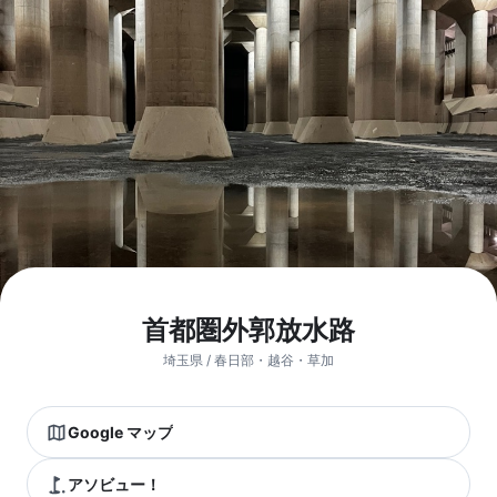
首都圏外郭放水路
埼玉県 / 春日部・越谷・草加
Google マップ
アソビュー！