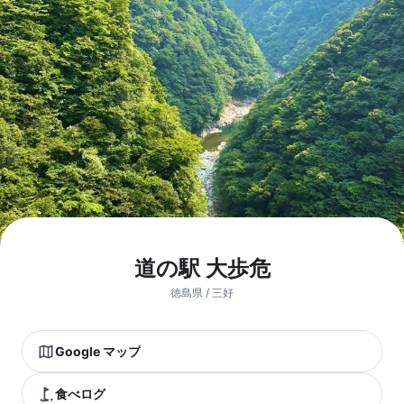
道の駅 大歩危
徳島県 / 三好
Google マップ
食べログ