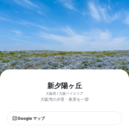
新夕陽ヶ丘
大阪府 / 大阪ベイエリア
大阪湾の夕景・夜景を一望
Google マップ