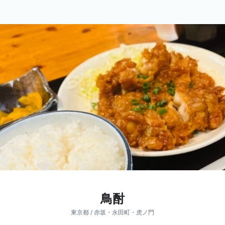
鳥酎
東京都 / 赤坂・永田町・虎ノ門