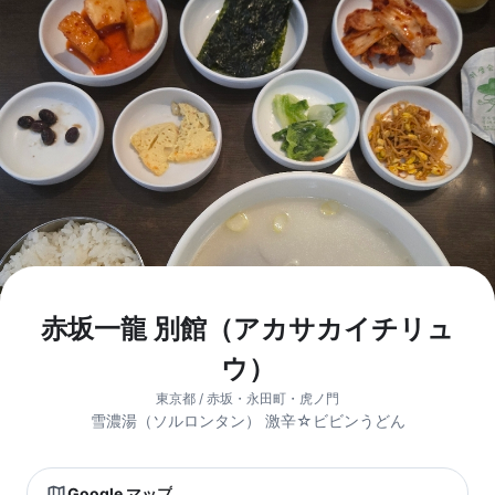
赤坂一龍 別館（アカサカイチリュ
ウ）
東京都 / 赤坂・永田町・虎ノ門
雪濃湯（ソルロンタン） 激辛☆ビビンうどん
Google マップ