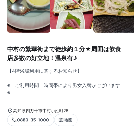
中村の繁華街まで徒歩約１分★周囲は飲食
店多数の好立地！温泉有♪
【4階浴場利用に関するお知らせ】
※ ご利用時間 時間帯により男女入替がございます
※
高知県四万十市中村小姓町26
0880-35-1000
地図