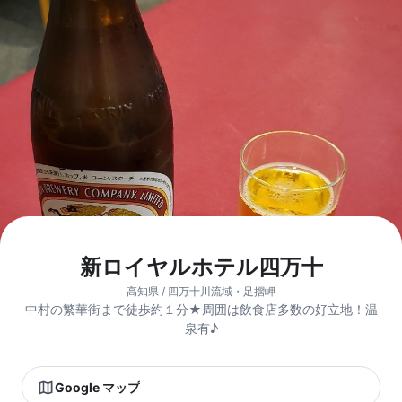
新ロイヤルホテル四万十
高知県 / 四万十川流域・足摺岬
中村の繁華街まで徒歩約１分★周囲は飲食店多数の好立地！温
泉有♪
Google マップ