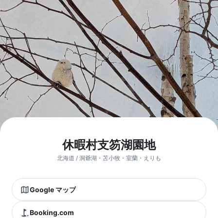
休暇村支笏湖園地
北海道 / 洞爺湖・苫小牧・室蘭・えりも
Google マップ
Booking.com