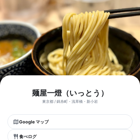
麺屋一燈（いっとう）
東京都 / 錦糸町・浅草橋・新小岩
Google マップ
食べログ