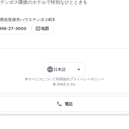
テンボス隣接のホテルで特別なひとときを
県佐世保市ハウステンボス町6
956-27-3000
地図
日本語
本サービスについて
利用規約
プライバシーポリシー
© GREE X, Inc.
電話