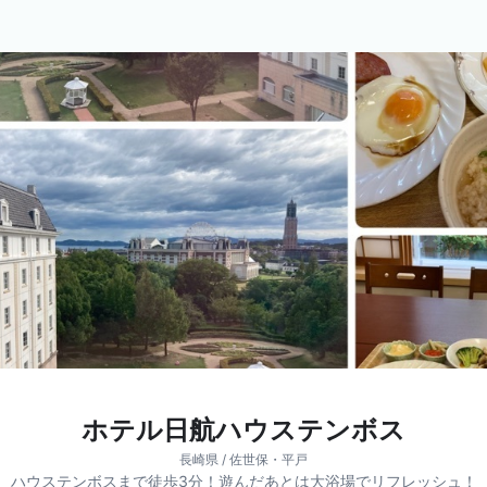
ホテル日航ハウステンボス
長崎県 / 佐世保・平戸
ハウステンボスまで徒歩3分！遊んだあとは大浴場でリフレッシュ！