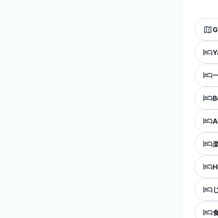
G
Y
一
B
A
H