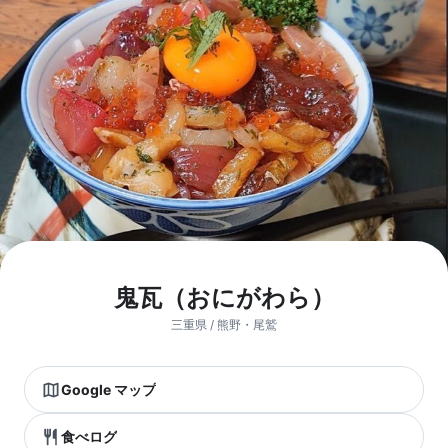
鬼瓦（おにがわら）
三重県 / 熊野・尾鷲
Google マップ
食べログ