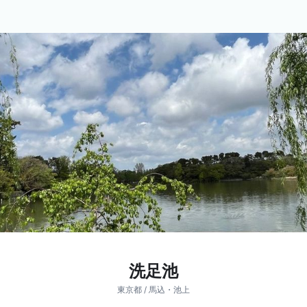
洗足池
東京都 / 馬込・池上