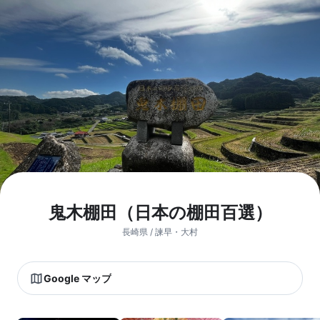
鬼木棚田（日本の棚田百選）
長崎県 / 諫早・大村
Google マップ