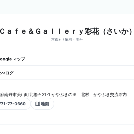
Ｃａｆｅ＆Ｇａｌｌｅｒｙ彩花（さいか
京都府 / 亀岡・南丹
oogle マップ
食べログ
府南丹市美山町北揚石21-1 かやぶきの里 北村 かやぶき交流館内
771-77-0660
地図