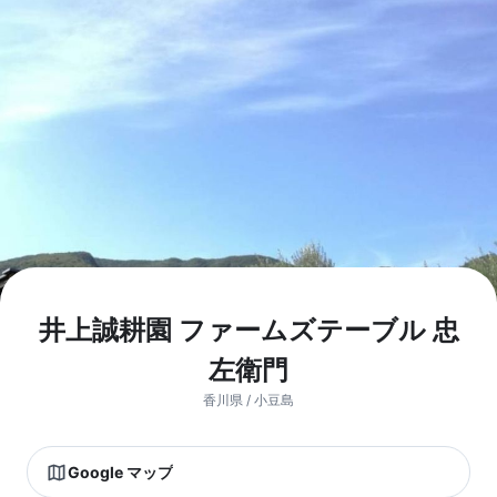
井上誠耕園 ファームズテーブル 忠
左衛門
香川県 / 小豆島
Google マップ