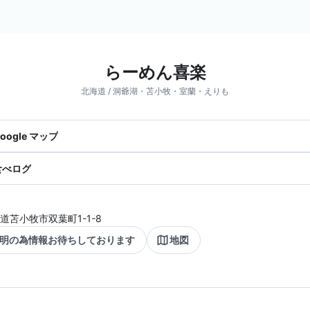
らーめん喜楽
北海道 / 洞爺湖・苫小牧・室蘭・えりも
oogle マップ
食べログ
道苫小牧市双葉町1-1-8
明の為情報お待ちしております
地図