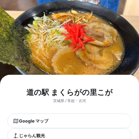
道の駅 まくらがの里こが
茨城県 / 常総・古河
Google マップ
じゃらん観光