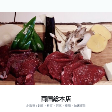
両国総本店
北海道 / 釧路・根室・阿寒・摩周・知床羅臼