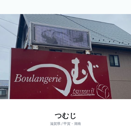
つむじ
滋賀県 / 甲賀・湖南