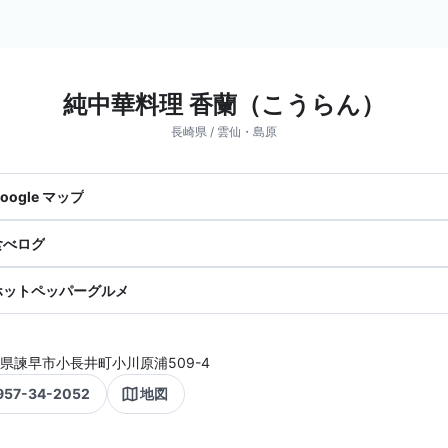
純中華料理 香蘭（こうらん）
長崎県 / 雲仙・島原
oogle マップ
食べログ
ホットペッパーグルメ
県諫早市小長井町小川原浦509-4
957-34-2052
地図