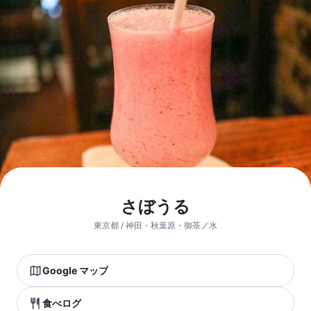
さぼうる
東京都 / 神田・秋葉原・御茶ノ水
Google マップ
食べログ