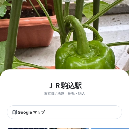
ＪＲ駒込駅
東京都 / 池袋・巣鴨・駒込
Google マップ