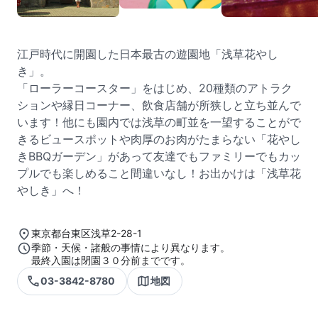
江戸時代に開園した日本最古の遊園地「浅草花やし
き」。
「ローラーコースター」をはじめ、20種類のアトラク
ションや縁日コーナー、飲食店舗が所狭しと立ち並んで
います！他にも園内では浅草の町並を一望することがで
きるビュースポットや肉厚のお肉がたまらない「花やし
きBBQガーデン」があって友達でもファミリーでもカッ
プルでも楽しめること間違いなし！お出かけは「浅草花
やしき」へ！
東京都台東区浅草2-28-1
季節・天候・諸般の事情により異なります。
最終入園は閉園３０分前までです。
03-3842-8780
地図