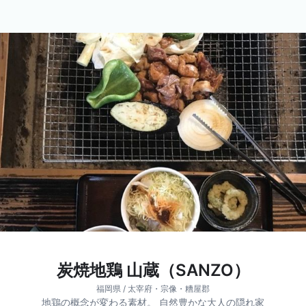
炭焼地鶏 山蔵（SANZO）
福岡県 / 太宰府・宗像・糟屋郡
地鶏の概念が変わる素材。 自然豊かな大人の隠れ家