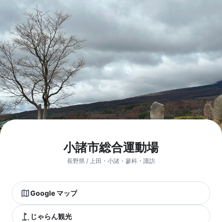
小諸市総合運動場
長野県 / 上田・小諸・蓼科・諏訪
Google マップ
じゃらん観光