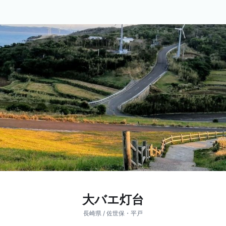
大バエ灯台
長崎県 / 佐世保・平戸