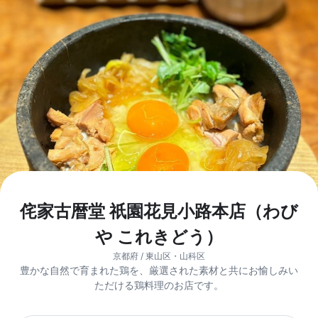
侘家古暦堂 祇園花見小路本店（わび
や これきどう）
京都府 / 東山区・山科区
豊かな自然で育まれた鶏を、厳選された素材と共にお愉しみい
ただける鶏料理のお店です。