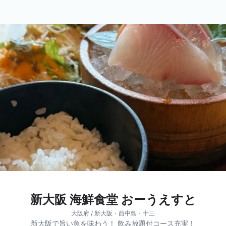
新大阪 海鮮食堂 おーうえすと
大阪府 / 新大阪・西中島・十三
新大阪で旨い魚を味わう！ 飲み放題付コース充実！