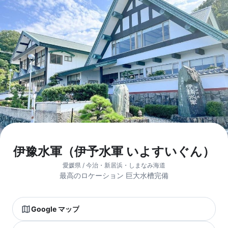
伊豫水軍（伊予水軍 いよすいぐん）
愛媛県 / 今治・新居浜・しまなみ海道
最高のロケーション 巨大水槽完備
Google マップ