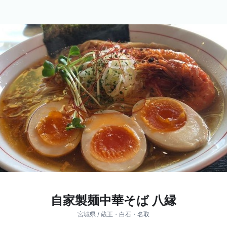
自家製麺中華そば 八縁
宮城県 / 蔵王・白石・名取