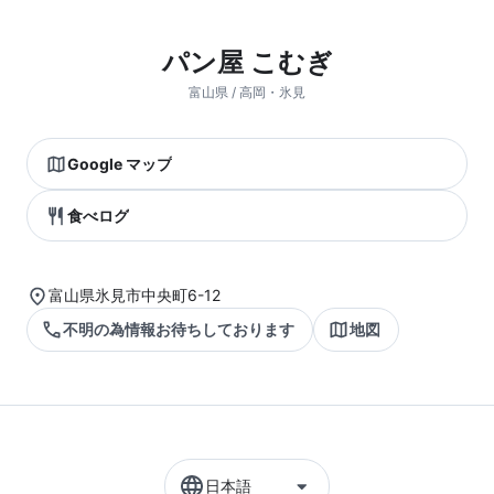
パン屋 こむぎ
富山県 / 高岡・氷見
Google マップ
食べログ
富山県氷見市中央町6-12
不明の為情報お待ちしております
地図
日本語