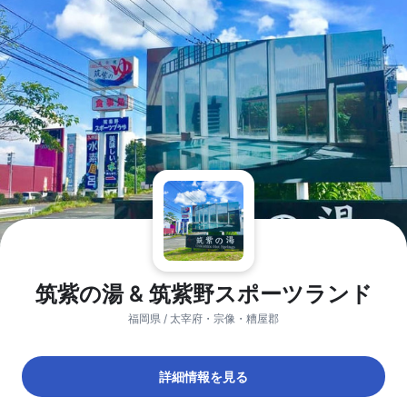
筑紫の湯 & 筑紫野スポーツランド
福岡県 / 太宰府・宗像・糟屋郡
詳細情報を見る