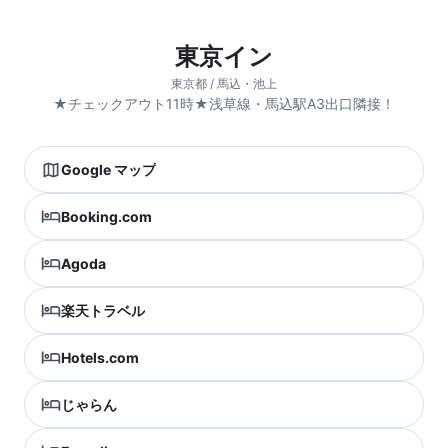
東京イン
東京都 / 馬込・池上
★チェックアウト11時★浅草線・馬込駅A3出口隣接！
Google マップ
Booking.com
Agoda
楽天トラベル
Hotels.com
じゃらん