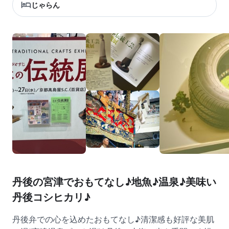
じゃらん
丹後の宮津でおもてなし♪地魚♪温泉♪美味い
丹後コシヒカリ♪
丹後弁での心を込めたおもてなし♪清潔感も好評な美肌