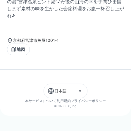
の湯“宮津温泉ピント湯”♪丹後の山海の幸を手間ひま惜
しまず素材の味を生かした会席料理をお腹一杯召し上が
れ♪
京都府宮津市魚屋1001-1
地図
日本語
本サービスについて
利用規約
プライバシーポリシー
© GREE X, Inc.