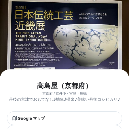
高島屋（京都府）
京都府 / 京丹後・宮津・舞鶴
丹後の宮津でおもてなし♪地魚♪温泉♪美味い丹後コシヒカリ♪
Google マップ