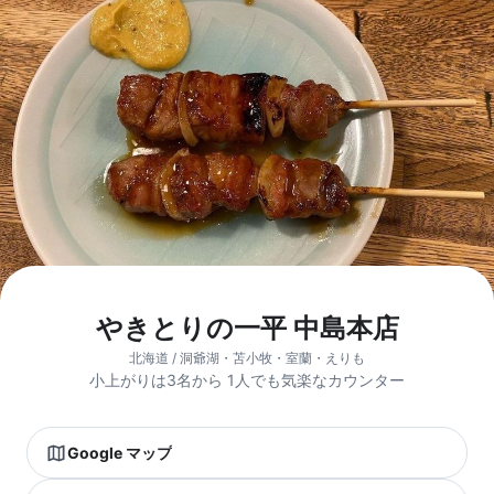
やきとりの一平 中島本店
北海道 / 洞爺湖・苫小牧・室蘭・えりも
小上がりは3名から 1人でも気楽なカウンター
Google マップ