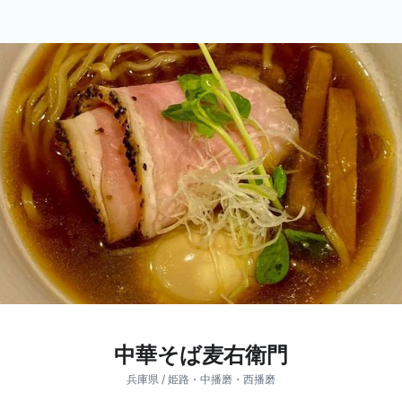
中華そば麦右衛門
兵庫県 / 姫路・中播磨・西播磨