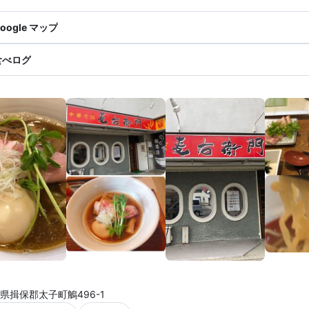
oogle マップ
食べログ
県揖保郡太子町鵤496-1