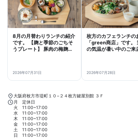
8月の月替わりランチの紹介
枚方のカフェランチの
です。 【麹と季節のごちそ
「green商店」です。
うプレート】 豚肉の梅麹し
の気温が暑い中のご来
そチーズ春巻き（梅麹に漬
にありがとうございま
け込んだ豚肉に、しその香
green商店のランチタ
りとチーズのコクを合わせ
は、11:00~15:30。 
2026年07月31日
2026年07月28日
た、夏にぴったりの一品） /
んだんに使った月替わ
野菜の塩麹漬け / かぼちゃの
ンチや夏野菜をたっぷ
クリーミーサラダ（甘麹を
ったチキングリーンカ
使用） / ズッキーニの玉ねぎ
ー、ルーロー飯とセッ
大阪府枚方市堤町１０−２４枚方鍵屋別館 ３Ｆ
麹焼き（玉ねぎ麹を使用） /
チキンフォーなど、こ
月 定休日
茄子の胡麻味噌和え（味噌
りを込めた手しごとラ
火 11:00~17:00
水 11:00~17:00
麹を使用） / トマトのマリネ
をお楽しみいただけま
木 11:00~17:00
/ 豆腐の醤油麹のせ / 麹のお
お子様ランチもご用意
金 11:00~17:00
味噌汁 / 玄米入りごはん（手
おりますので、お子様
土 11:00~17:00
作りの佃煮のせ） / 塩麹ヨー
も安心してご来店くだ
日 11:00~17:00