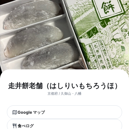
走井餅老舗（はしりいもちろうほ）
京都府 / 久御山・八幡
Google マップ
食べログ