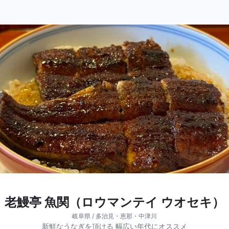
老鰻亭 魚関（ロウマンテイ ウオセキ）
岐阜県 / 多治見・恵那・中津川
新鮮なうなぎを頂ける 幅広い年代にオススメ