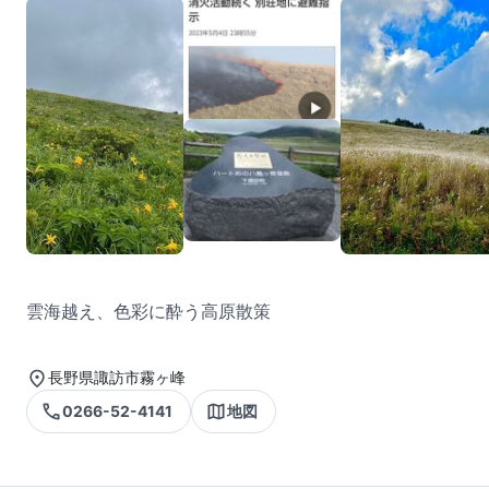
雲海越え、色彩に酔う高原散策
長野県諏訪市霧ヶ峰
0266-52-4141
地図