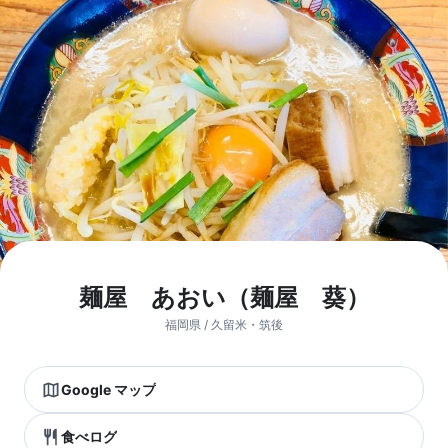
麺屋 あおい（麺屋 葵）
福岡県 / 久留米・筑後
Google マップ
食べログ