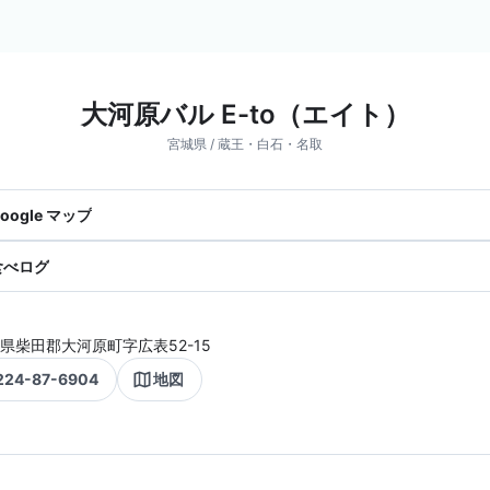
大河原バル E-to（エイト）
宮城県 / 蔵王・白石・名取
oogle マップ
食べログ
県柴田郡大河原町字広表52-15
224-87-6904
地図