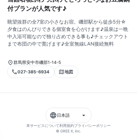
付プランが人気です♪
眺望抜群の全7室の小さなお宿。磯部駅から徒歩5分☆
夕食はのんびりできる個室食を心がけます♪温泉は一晩
中入浴可能なので独り占めできる事も♪チェックアウト
まで布団の中で寛げます♪全室無線LAN接続無料
群馬県安中市磯部1-14-5
027-385-6934
地図
日本語
本サービスについて
利用規約
プライバシーポリシー
© GREE X, Inc.