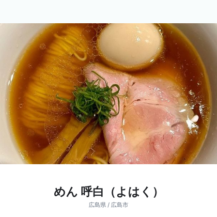
めん 呼白（よはく）
広島県 / 広島市