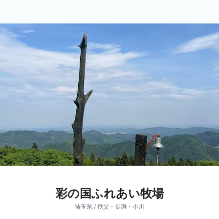
彩の国ふれあい牧場
埼玉県 / 秩父・長瀞・小川