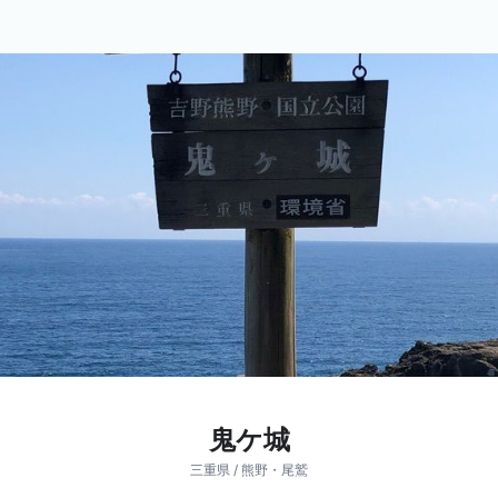
鬼ケ城
三重県 / 熊野・尾鷲