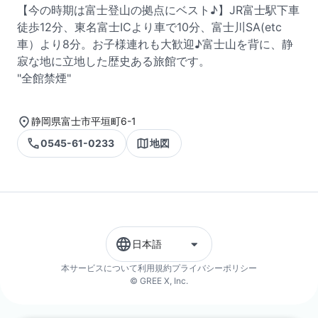
【今の時期は富士登山の拠点にベスト♪】JR富士駅下車
徒歩12分、東名富士ICより車で10分、富士川SA(etc
車）より8分。お子様連れも大歓迎♪富士山を背に、静
寂な地に立地した歴史ある旅館です。
"全館禁煙"
静岡県富士市平垣町6-1
0545-61-0233
地図
日本語
本サービスについて
利用規約
プライバシーポリシー
© GREE X, Inc.