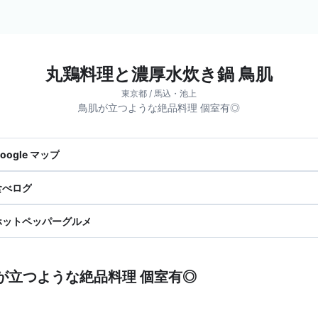
丸鶏料理と濃厚水炊き鍋 鳥肌
東京都 / 馬込・池上
鳥肌が立つような絶品料理 個室有◎
oogle マップ
食べログ
ホットペッパーグルメ
が立つような絶品料理 個室有◎