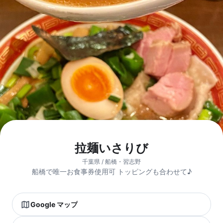
拉麺いさりび
千葉県 / 船橋・習志野
船橋で唯一お食事券使用可 トッピングも合わせて♪
Google マップ