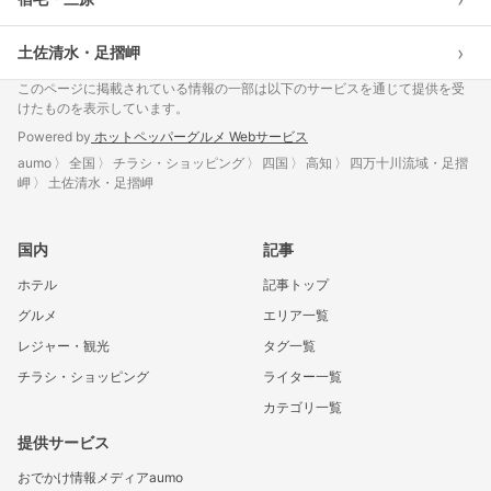
›
土佐清水・足摺岬
このページに掲載されている情報の一部は以下のサービスを通じて提供を受
けたものを表示しています。
Powered by
ホットペッパーグルメ Webサービス
aumo
全国
チラシ・ショッピング
四国
高知
四万十川流域・足摺
岬
土佐清水・足摺岬
国内
記事
ホテル
記事トップ
グルメ
エリア一覧
レジャー・観光
タグ一覧
チラシ・ショッピング
ライター一覧
カテゴリ一覧
提供サービス
おでかけ情報メディアaumo