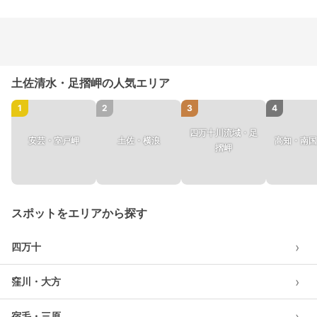
土佐清水・足摺岬の人気エリア
1
2
3
4
四万十川流域・足
安芸・室戸岬
土佐・横浪
高知・南国
摺岬
スポットをエリアから探す
›
四万十
›
窪川・大方
›
宿毛・三原